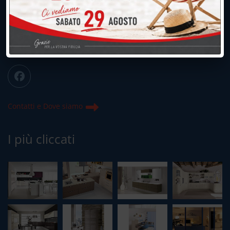
039.677.2778
info@peregoarredamenti.it
ORARI: 09.00/12.00 - 15.00/19.15
Chiuso domenica e lunedì mattina
Contatti e Dove siamo
I più cliccati