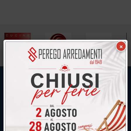
×
UNICA SEDE: CALCO (Lecco)
039.677.2778