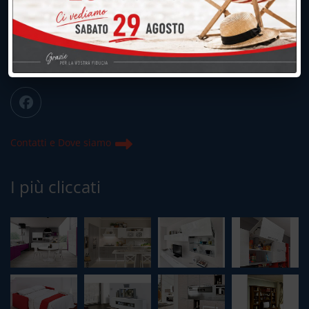
039.677.2778
info@peregoarredamenti.it
ORARI: 09.00/12.00 - 15.00/19.15
Chiuso domenica e lunedì mattina
Contatti e Dove siamo
I più cliccati