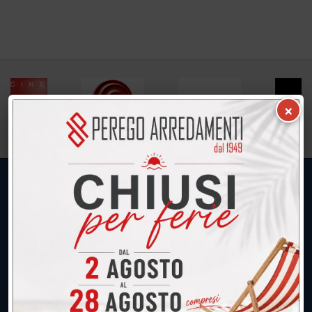
×
UNICA SEDE: CALCO (Lecco)
039.677.2778