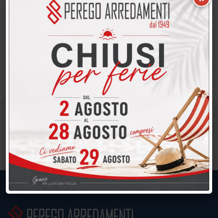
SALDO CAMERETTA -60% Cameretta della ditta
Spagnol completa di 2 letti scorrevoli su
pannellatura a muro, boiserie atterzzata con
elementi a giorno I due letti includono reti
ortopediche e dal letto…