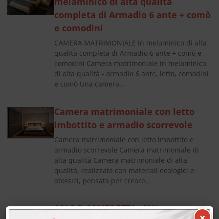
melaminico di alta qualità
completa di Armadio 6 ante + comò
e comodini
CAMERA MATRIMONIALE in melaminico di alta
qualità completa di Armadio 6 ante + comò e
comodini Camera matrimoniale in melaminico
di alta qualità - armadio 6 ante, letto, comodini
e comò Una camera…
Camera matrimoniale con letto
imbottito e armadio scorrevole
Camera matrimoniale con letto imbottito e
armadio scorrevole Camera matrimoniale di
alta qualità Camera matrimoniale di alta
qualità, realizzata con materiali ecologici e
atossici, pensata per creare…
SALDO CAMERETTA -60%
×