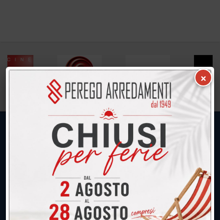
×
UNICA SEDE: CALCO (Lecco)
039.677.2778