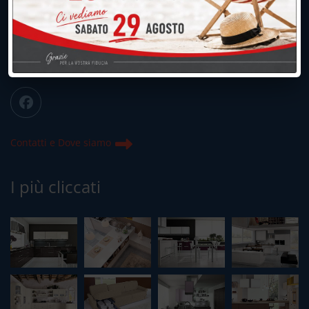
039.677.2778
info@peregoarredamenti.it
ORARI: 09.00/12.00 - 15.00/19.15
Chiuso domenica e lunedì mattina
Contatti e Dove siamo
I più cliccati