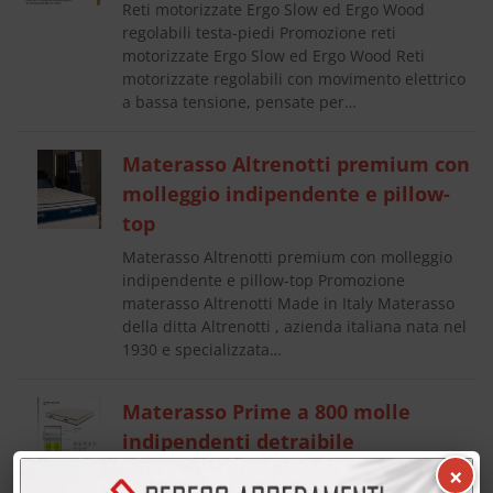
Reti motorizzate Ergo Slow ed Ergo Wood
regolabili testa-piedi Promozione reti
motorizzate Ergo Slow ed Ergo Wood Reti
motorizzate regolabili con movimento elettrico
a bassa tensione, pensate per…
Materasso Altrenotti premium con
molleggio indipendente e pillow-
top
Materasso Altrenotti premium con molleggio
indipendente e pillow-top Promozione
materasso Altrenotti Made in Italy Materasso
della ditta Altrenotti , azienda italiana nata nel
1930 e specializzata…
Materasso Prime a 800 molle
indipendenti detraibile
fiscalmente
×