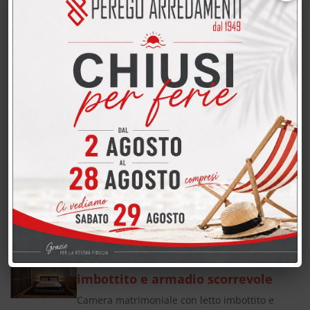
Materasso Prime a 800 molle indipendenti
detraibile fiscalmente Promozione materasso
Altrenotti Prime a 800 molle indipendenti
Materasso a 800 molle indipendenti della ditta
Altrenotti , azienda…
Materasso Hybrid 800 molle
indipendenti e Memory detraibile
fiscalmente
Materasso Hybrid 800 molle indipendenti e
Memory detraibile fiscalmente Promozione
materasso Altrenotti Hybrid 800 molle e
Memory Materasso Hybrid della ditta Altrenotti
, azienda italiana attiva dal…
Camera matrimoniale con letto
imbottito e armadio scorrevole
Camera matrimoniale con letto imbottito e