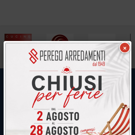
×
UNICA SEDE: CALCO (Lecco)
039.677.2778