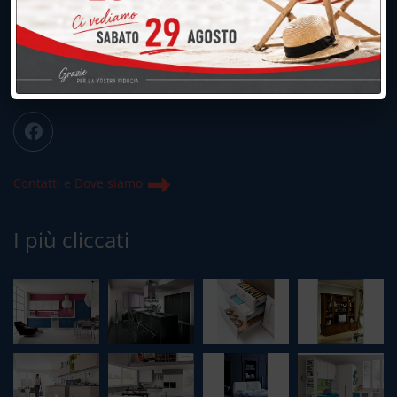
039.677.2778
info@peregoarredamenti.it
ORARI: 09.00/12.00 - 15.00/19.15
Chiuso domenica e lunedì mattina
Contatti e Dove siamo
I più cliccati