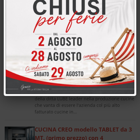
CUCINA LUBE CREO modello KYRA
SCONTO 44%
CUCINA LUBE CREO modello KYRA SCONTO 44%
Saldo cucina LUBE CREO modello Kyra con
finitura in abete nordico bianco per le basi e
laccato fango per i pensili Elettrodomestici
Whirlpool con piano…
SALDO CUCINA LUBE -60% Laccato
bianco e rovere miele invecchiato
SALDO CUCINA LUBE -60% Laccato bianco e
rovere miele invecchiato Cucina di alto livello
della ditta LUBE leader nella produzione cucine
che vanta di essere l'azienda col più alto
fatturato cucine in…
CUCINA CREO modello TABLET da 3
MT. (primo prezzo) con 4