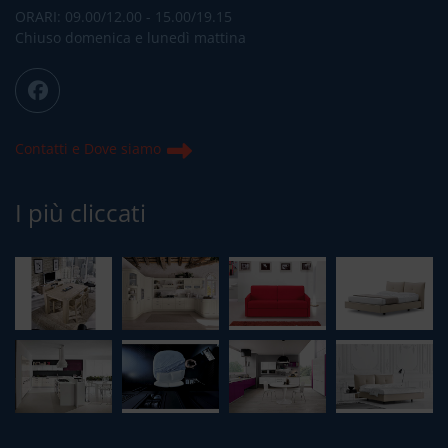
ORARI: 09.00/12.00 - 15.00/19.15
Chiuso domenica e lunedì mattina
Contatti e Dove siamo
I più cliccati