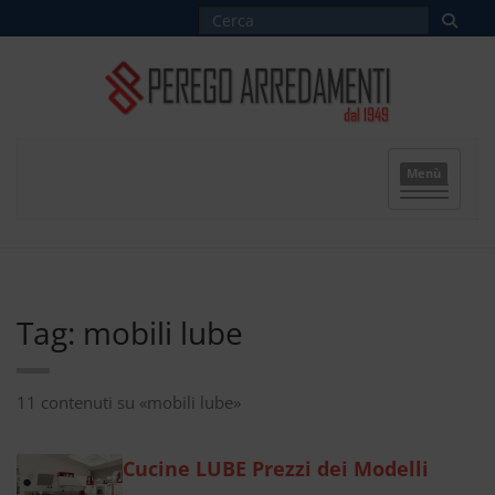
Menù
Tag: mobili lube
11 contenuti su «mobili lube»
Cucine LUBE Prezzi dei Modelli