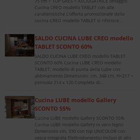
75 cm + TOP GRES + ASCIUGATRICE omaggio
Cucina CREO modello TABLET con alte
caratteristiche L'offerta promozionale della
cucina CREO modello TABLET si riferisce…
SALDO CUCINA LUBE CREO modello
TABLET SCONTO 60%
SALDO CUCINA LUBE CREO modello TABLET
SCONTO 60% Cucina LUBE CREO modello
TABLET, modello di punta della Lube con
abbinamento Dimensioni: cm. 348 cm. H=217 +
penisola 214 x 120 Completa di…
Cucina LUBE modello Gallery
SCONTO 55%
Cucina LUBE modello Gallery SCONTO 55%
Cucina LUBE modello Gallery in vero legno
Dimensioni cm. 330 con top UNICOLOR con
vasca integrata Elettrodomestici inclusi di alto