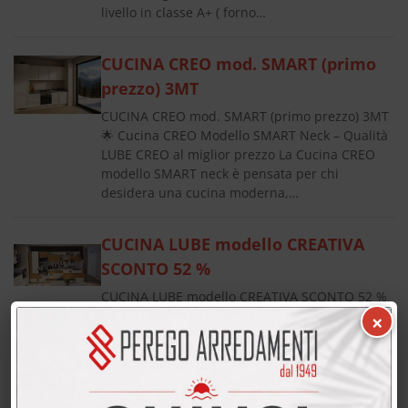
livello in classe A+ ( forno…
CUCINA CREO mod. SMART (primo
prezzo) 3MT
CUCINA CREO mod. SMART (primo prezzo) 3MT
🌟 Cucina CREO Modello SMART Neck – Qualità
LUBE CREO al miglior prezzo La Cucina CREO
modello SMART neck è pensata per chi
desidera una cucina moderna,…
CUCINA LUBE modello CREATIVA
SCONTO 52 %
CUCINA LUBE modello CREATIVA SCONTO 52 %
Cucina Lube di alto design che si
×
contraddistingue con una geomeria originale e
piacevole, molto diversa dalle solite cucine
moderne. Le ante sono di forte…