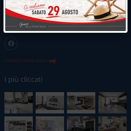
039.677.2778
info@peregoarredamenti.it
ORARI: 09.00/12.00 - 15.00/19.15
Chiuso domenica e lunedì mattina
Contatti e Dove siamo
I più cliccati