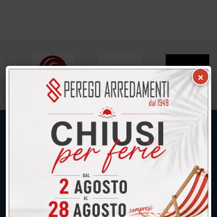
×
UNICA SEDE: CALCO (Lecco)
039.677.2778