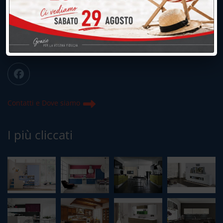
039.677.2778
info@peregoarredamenti.it
ORARI: 09.00/12.00 - 15.00/19.15
Chiuso domenica e lunedì mattina
Contatti e Dove siamo
I più cliccati