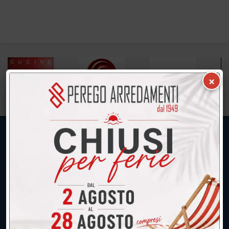
×
UNICA SEDE: CALCO (Lecco)
039.677.2778