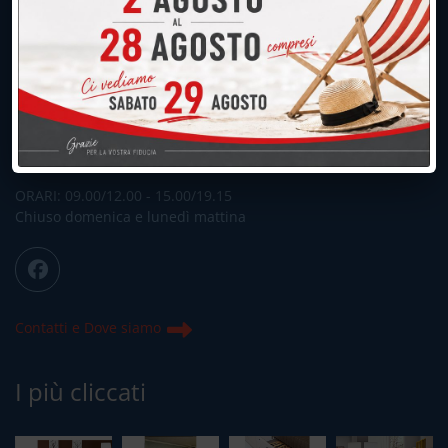
UNICA SEDE: CALCO (Lecco)
039.677.2778
039.677.2778
info@peregoarredamenti.it
ORARI: 09.00/12.00 - 15.00/19.15
Chiuso domenica e lunedì mattina
Contatti e Dove siamo
I più cliccati