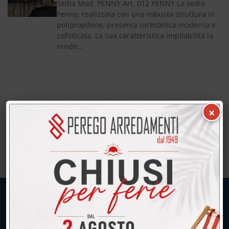
Sedia Mod. PENNY Art. 012 PENNY La sedia
Penny, realizzata con una robusta struttura in
polipropilene, presenta un’estetica moderna e
sofisticata. La sua caratteristica impilabilità la
rende…
×