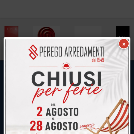
×
UNICA SEDE: CALCO (Lecco)
039.677.2778
039.677.2778