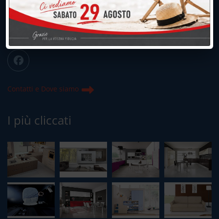
info@peregoarredamenti.it
ORARI: 09.00/12.00 - 15.00/19.15
Chiuso domenica e lunedì mattina
Contatti e Dove siamo
I più cliccati