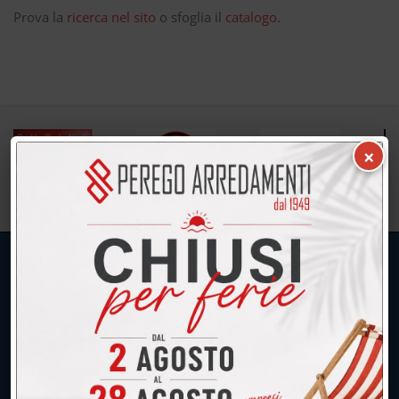
Prova la
ricerca nel sito
o sfoglia il
catalogo
.
×
UNICA SEDE: CALCO (Lecco)