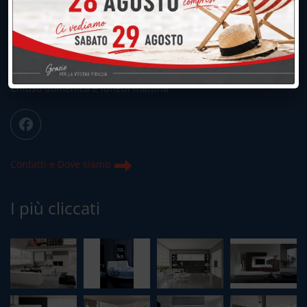
039.677.2778
039.677.2778
info@peregoarredamenti.it
ORARI: 09.00/12.00 - 15.00/19.15
Chiuso domenica e lunedì mattina
Contatti e Dove siamo
I più cliccati