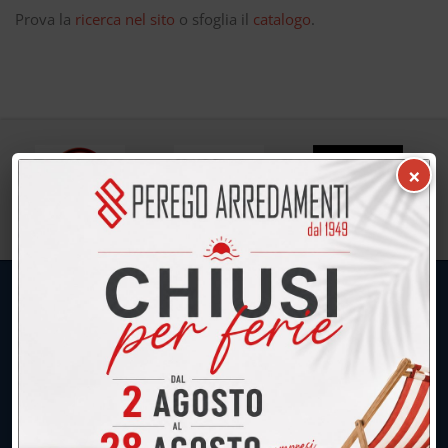
Prova la
ricerca nel sito
o sfoglia il
catalogo
.
×
UNICA SEDE: CALCO (Lecco)