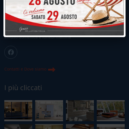
039.677.2778
039.677.2778
info@peregoarredamenti.it
ORARI: 09.00/12.00 - 15.00/19.15
Chiuso domenica e lunedì mattina
Contatti e Dove siamo
I più cliccati