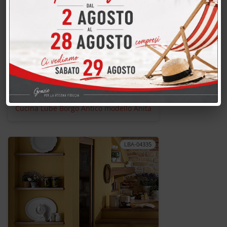
Cucina Lube Borgo Antico modello Anita
LBA-04335