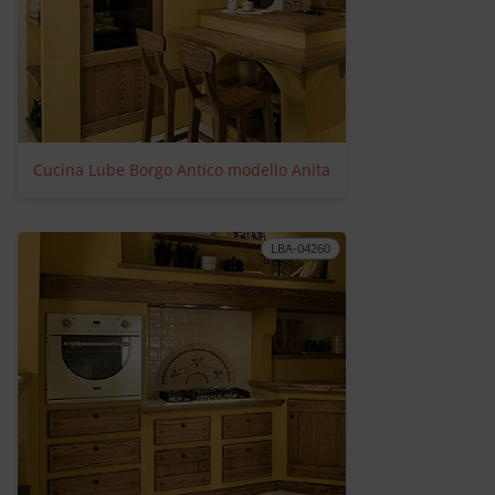
Cucina Lube Borgo Antico modello Anita
LBA-04260