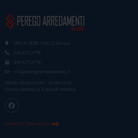
UNICA SEDE: CALCO (Lecco)
039.677.2778
039.677.2778
info@peregoarredamenti.it
ORARI: 09.00/12.00 - 15.00/19.15
Chiuso domenica e lunedì mattina
Contatti e Dove siamo