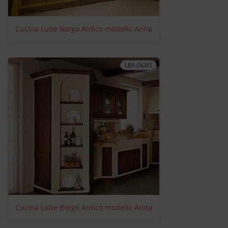
Cucina Lube Borgo Antico modello Anita
LBA-04261
Cucina Lube Borgo Antico modello Anita