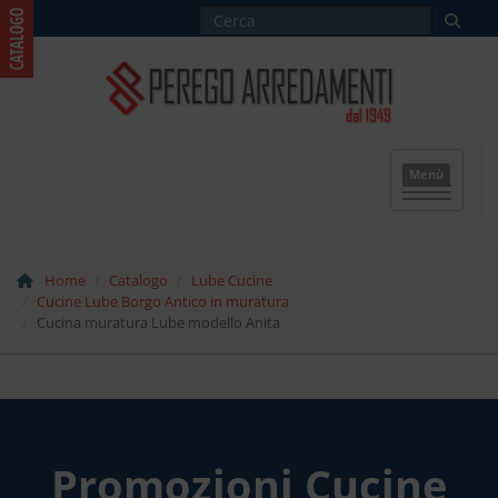
Menù
Home
Catalogo
Lube Cucine
Cucine Lube Borgo Antico in muratura
Cucina muratura Lube modello Anita
Promozioni Cucine