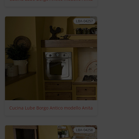
LBA-04257
Cucina Lube Borgo Antico modello Anita
LBA-04258