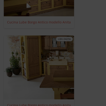
Cucina Lube Borgo Antico modello Anita
LBA-04256
Cucina Lube Borgo Antico modello Anita