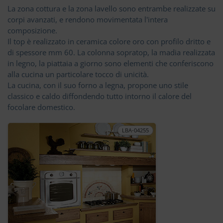
La zona cottura e la zona lavello sono entrambe realizzate su
corpi avanzati, e rendono movimentata l'intera
composizione.
Il top è realizzato in ceramica colore oro con profilo dritto e
di spessore mm 60. La colonna sopratop, la madia realizzata
in legno, la piattaia a giorno sono elementi che conferiscono
alla cucina un particolare tocco di unicità.
La cucina, con il suo forno a legna, propone uno stile
classico e caldo diffondendo tutto intorno il calore del
focolare domestico.
LBA-04255