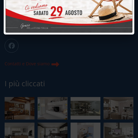
039.677.2778
info@peregoarredamenti.it
ORARI: 09.00/12.00 - 15.00/19.15
Chiuso domenica e lunedì mattina
Contatti e Dove siamo
I più cliccati