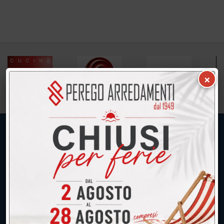
×
UNICA SEDE: CALCO (Lecco)
039.677.2778