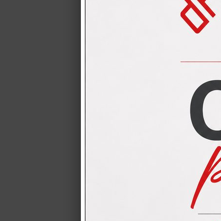
CUCINA CRE
CUCINA CREO mo
completa dei 4 e
CUCINA LUB
CUCINA LUBE PR
qualsiasi pian
CUCINA CRE
omaggio
CUCINA CREO L=
TABLET con alte 
Cucine LUBE
Cucine LUBE Prez
prezzi delle cuc