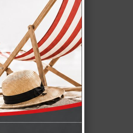
O E MONTAGGIO GRATUITO a
ANO, BERGAMO, LODI, PAVIA,…
Acquista una cucina CREO
ra e…
ET – Perfetto abbinamento
esidera coordinare…
to recentemente il modello
 ante del…