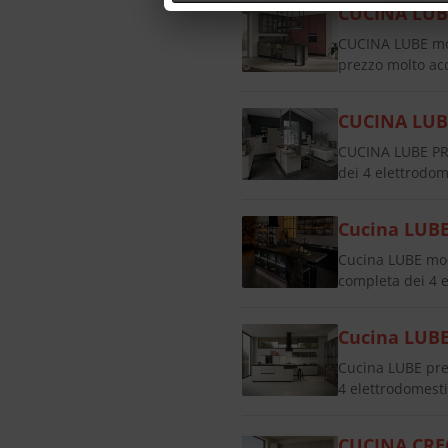
CUCINA LUB
CUCINA LUBE mod
prezzo molto ac
CUCINA LUB
CUCINA LUBE PR
dei 4 elettrodome
Cucina LUB
Cucina LUBE mo
completa dei 4 el
Cucina LUBE
Cucina LUBE pr
4 elettrodomestic
CUCINA CREO