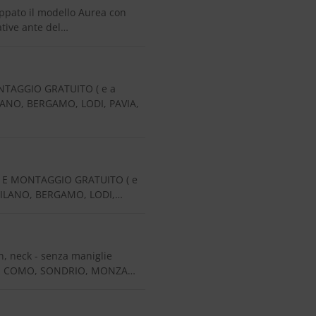
pato il modello Aurea con
ative ante del…
NTAGGIO GRATUITO ( e a
LANO, BERGAMO, LODI, PAVIA,
O E MONTAGGIO GRATUITO ( e
 MILANO, BERGAMO, LODI,…
 neck - senza maniglie
CCO, COMO, SONDRIO, MONZA…