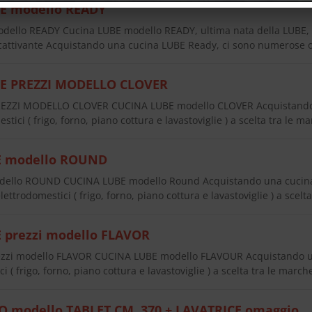
E modello READY
ello READY Cucina LUBE modello READY, ultima nata della LUBE, m
cattivante Acquistando una cucina LUBE Ready, ci sono numerose o
E PREZZI MODELLO CLOVER
EZZI MODELLO CLOVER CUCINA LUBE modello CLOVER Acquistando
stici ( frigo, forno, piano cottura e lavastoviglie ) a scelta tra le 
E modello ROUND
dello ROUND CUCINA LUBE modello Round Acquistando una cucin
ettrodomestici ( frigo, forno, piano cottura e lavastoviglie ) a scel
 prezzi modello FLAVOR
ezzi modello FLAVOR CUCINA LUBE modello FLAVOUR Acquistando u
i ( frigo, forno, piano cottura e lavastoviglie ) a scelta tra le marc
 modello TABLET CM. 370 + LAVATRICE omaggio