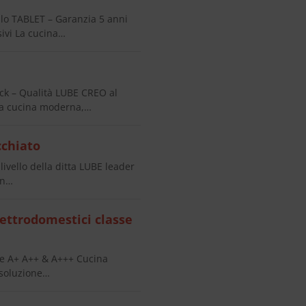
o TABLET – Garanzia 5 anni
ivi La cucina…
k – Qualità LUBE CREO al
na cucina moderna,…
cchiato
vello della ditta LUBE leader
in…
ettrodomestici classe
se A+ A++ & A+++ Cucina
 soluzione…