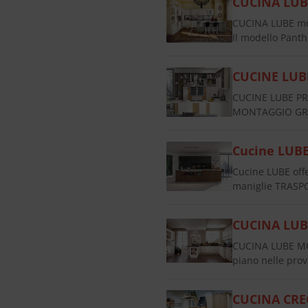
CUCINA LUB
CUCINA LUBE mod
Il modello Panth
CUCINE LUB
CUCINE LUBE PR
MONTAGGIO GRAT
Cucine LUB
Cucine LUBE of
maniglie TRASP
CUCINA LU
CUCINA LUBE M
piano nelle pr
CUCINA CRE