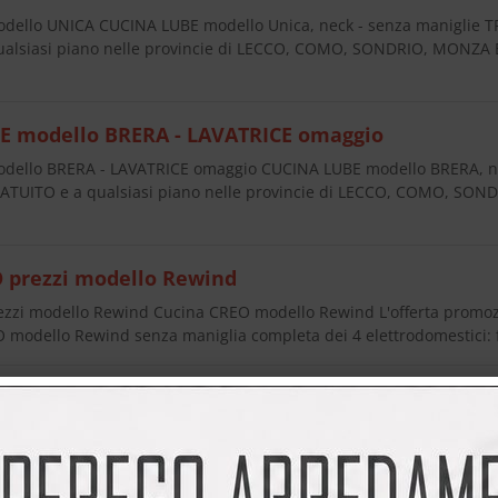
dello UNICA CUCINA LUBE modello Unica, neck - senza manigli
ualsiasi piano nelle provincie di LECCO, COMO, SONDRIO, MONZ
E modello BRERA - LAVATRICE omaggio
dello BRERA - LAVATRICE omaggio CUCINA LUBE modello BRERA, 
UITO e a qualsiasi piano nelle provincie di LECCO, COMO, SO
 prezzi modello Rewind
zzi modello Rewind Cucina CREO modello Rewind L'offerta promoz
 modello Rewind senza maniglia completa dei 4 elettrodomestici: 
O modello OPRAH
dello OPRAH Cucina CREO modello Oprah Acquistando una cucin
lettrodomestici: Forno, frigorifero, piano cottura e lavastoviglie d