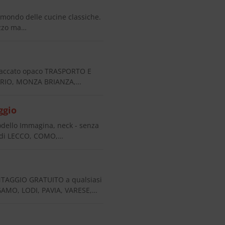
mondo delle cucine classiche.
ezzo ma…
laccato opaco TRASPORTO E
NDRIO, MONZA BRIANZA,…
ggio
ello Immagina, neck - senza
 di LECCO, COMO,…
AGGIO GRATUITO a qualsiasi
AMO, LODI, PAVIA, VARESE,…