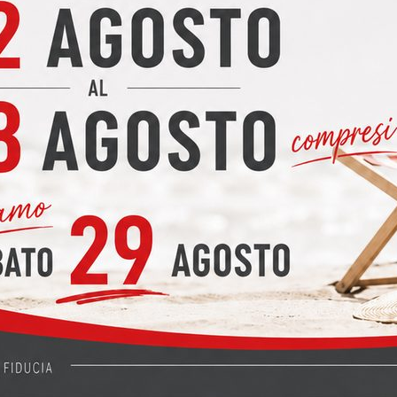
 prezzi modello VERONICA
ezzi modello VERONICA Cucina Lube modello Veronica TRASPORT
o nelle provincie di LECCO, COMO, SONDRIO, MONZA BRIANZA, MIL
 modello IRIS
ello IRIS Offerta promozionale per la cucina CREO modello Iris: 
pleta dei seguenti elettrodomestici: forno, frigorifero, piano cottu
O TABLET CM. 270 COORDINATO CUCINE CREO
BLET CM. 270 COORDINATO CUCINE CREO Living CREO modello TABL
O Il Living CREO modello TABLET è il complemento ideale per chi d
E modello LUNA
ello LUNA Cucina LUBE modello LUNA La cucina Lube ha sviluppa
ia possibilità di soluzioni, con maniglia innovative. Le innovative