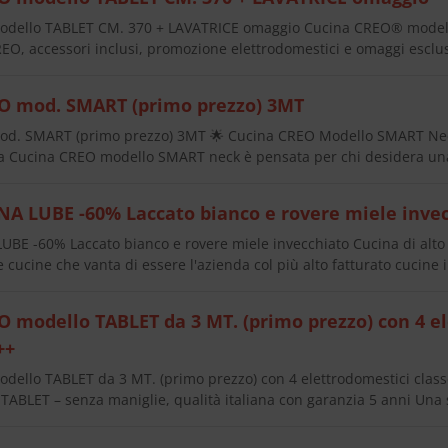
dello TABLET CM. 370 + LAVATRICE omaggio Cucina CREO® modell
EO, accessori inclusi, promozione elettrodomestici e omaggi esclus
O mod. SMART (primo prezzo) 3MT
d. SMART (primo prezzo) 3MT 🌟 Cucina CREO Modello SMART Nec
La Cucina CREO modello SMART neck è pensata per chi desidera u
A LUBE -60% Laccato bianco e rovere miele inve
E -60% Laccato bianco e rovere miele invecchiato Cucina di alto li
 cucine che vanta di essere l'azienda col più alto fatturato cucine 
 modello TABLET da 3 MT. (primo prezzo) con 4 el
++
ello TABLET da 3 MT. (primo prezzo) con 4 elettrodomestici clas
ABLET – senza maniglie, qualità italiana con garanzia 5 anni Una