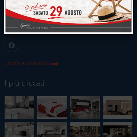
039.677.2778
info@peregoarredamenti.it
ORARI: 09.00/12.00 - 15.00/19.15
Chiuso domenica e lunedì mattina
Contatti e Dove siamo
I più cliccati