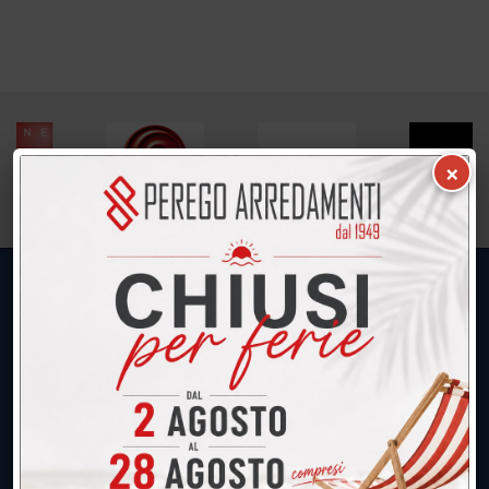
×
UNICA SEDE: CALCO (Lecco)
039.677.2778