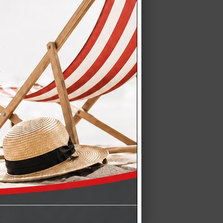
O E MONTAGGIO GRATUITO a
ANO, BERGAMO, LODI, PAVIA,…
Acquista una cucina CREO
ra e…
ET – Perfetto abbinamento
esidera coordinare…
 una cucina LUBE completa
marche più…