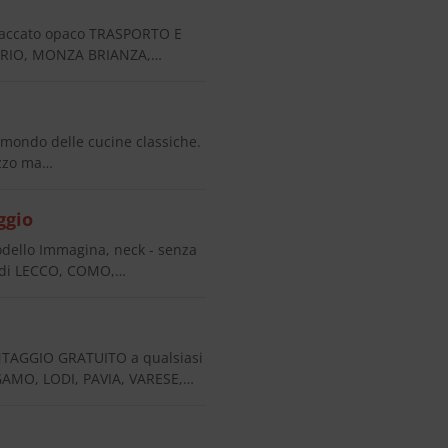
laccato opaco TRASPORTO E
NDRIO, MONZA BRIANZA,…
mondo delle cucine classiche.
ezzo ma…
ggio
ello Immagina, neck - senza
 di LECCO, COMO,…
AGGIO GRATUITO a qualsiasi
AMO, LODI, PAVIA, VARESE,…