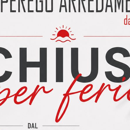
O modello SELMA
dello SELMA Cucina CREO modello Selma Acquistando una cucin
lettrodomestici: Forno, frigorifero, piano cottura e lavastoviglie d
E PREZZI MODELLO GALLERY
EZZI MODELLO GALLERY Cucina Lube modello Gallery TRASPORT
o nelle provincie di LECCO, COMO, SONDRIO, MONZA BRIANZA, MIL
O L=425cm. con FRIGO SAMSUNG 75 cm + TOP GRES
425cm. con FRIGO SAMSUNG 75 cm + TOP GRES + ASCIUGATRICE o
caratteristiche L'offerta promozionale della cucina CREO modello T
 Prezzi dei Modelli
zi dei Modelli Prezzi cucine Lube: richiedi le quotazioni disponibi
ine Lube e Creo sono disponibili su richiesta. È sufficiente cliccare 