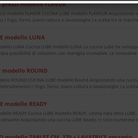
 prezzi modello FLAVOR
ezzi modello FLAVOR CUCINA LUBE modello FLAVOUR Acquistando u
i ( frigo, forno, piano cottura e lavastoviglie ) a scelta tra le marc
E modello LUNA
ello LUNA Cucina LUBE modello LUNA La cucina Lube ha sviluppa
ia possibilità di soluzioni, con maniglia innovative. Le innovative
E modello ROUND
dello ROUND CUCINA LUBE modello Round Acquistando una cucin
ettrodomestici ( frigo, forno, piano cottura e lavastoviglie ) a scel
E modello READY
ello READY Cucina LUBE modello READY, ultima nata della LUBE, m
cattivante Acquistando una cucina LUBE Ready, ci sono numerose o
 modello TABLET CM. 370 + LAVATRICE omaggio