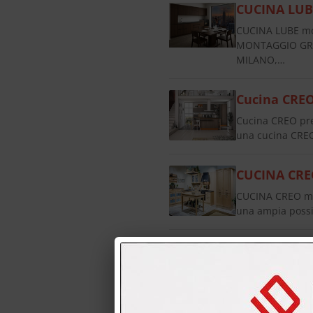
CUCINA LUB
CUCINA LUBE mo
MONTAGGIO GRAT
MILANO,…
Cucina CREO
Cucina CREO pre
una cucina CREO
CUCINA CRE
CUCINA CREO mod
una ampia possib
CUCINA CRE
CUCINA CREO mo
completa dei 4 e