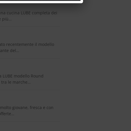
na cucina LUBE completa dei
he più…
to recentemente il modello
 ante del…
a LUBE modello Round
ta tra le marche…
olto giovane, fresca e con
fferte…