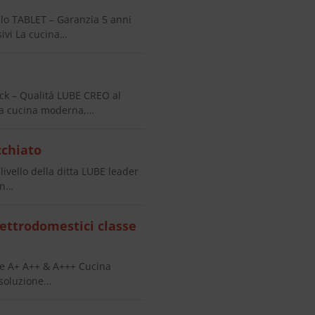
o TABLET – Garanzia 5 anni
ivi La cucina…
k – Qualità LUBE CREO al
na cucina moderna,…
cchiato
vello della ditta LUBE leader
in…
ettrodomestici classe
se A+ A++ & A+++ Cucina
 soluzione…