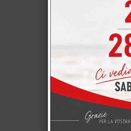
Cucine LUBE
Cucine LUBE pr
qualsiasi pian
CUCINA CREO
CUCINA CREO mod
modello Iris com
LIVING CRE
LIVING CREO TA
alle cucine CRE
CUCINA LUB
CUCINA LUBE PR
dei 4 elettrodome