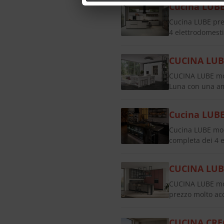
Cucina LUBE
Cucina LUBE pr
4 elettrodomestic
CUCINA LUB
CUCINA LUBE mod
Luna con una amp
Cucina LUB
Cucina LUBE mo
completa dei 4 el
CUCINA LUB
CUCINA LUBE mod
prezzo molto ac
CUCINA CREO