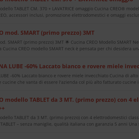
dello TABLET CM. 370 + LAVATRICE omaggio Cucina CREO® modell
EO, accessori inclusi, promozione elettrodomestici e omaggi esclus
O mod. SMART (primo prezzo) 3MT
d. SMART (primo prezzo) 3MT 🌟 Cucina CREO Modello SMART Nec
La Cucina CREO modello SMART neck è pensata per chi desidera u
A LUBE -60% Laccato bianco e rovere miele inve
E -60% Laccato bianco e rovere miele invecchiato Cucina di alto li
 cucine che vanta di essere l'azienda col più alto fatturato cucine 
 modello TABLET da 3 MT. (primo prezzo) con 4 el
++
ello TABLET da 3 MT. (primo prezzo) con 4 elettrodomestici clas
ABLET – senza maniglie, qualità italiana con garanzia 5 anni Una