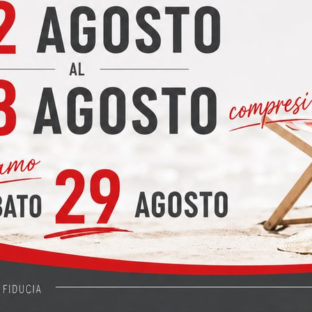
 prezzi modello VERONICA
ezzi modello VERONICA Cucina Lube modello Veronica TRASPORT
o nelle provincie di LECCO, COMO, SONDRIO, MONZA BRIANZA, MIL
 modello IRIS
ello IRIS Offerta promozionale per la cucina CREO modello Iris: 
pleta dei seguenti elettrodomestici: forno, frigorifero, piano cottu
O TABLET CM. 270 COORDINATO CUCINE CREO
BLET CM. 270 COORDINATO CUCINE CREO Living CREO modello TABL
O Il Living CREO modello TABLET è il complemento ideale per chi d
E PREZZI MODELLO CLOVER
EZZI MODELLO CLOVER CUCINA LUBE modello CLOVER Acquistando
stici ( frigo, forno, piano cottura e lavastoviglie ) a scelta tra le 