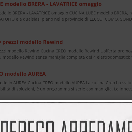
E modello BRERA - LAVATRICE omaggio
dello BRERA - LAVATRICE omaggio CUCINA LUBE modello BRERA, 
UITO e a qualsiasi piano nelle provincie di LECCO, COMO, SO
 prezzi modello Rewind
zzi modello Rewind Cucina CREO modello Rewind L'offerta promoz
 modello Rewind senza maniglia completa dei 4 elettrodomestici: 
O modello AUREA
ello AUREA Cucina CREO modello AUREA La cucina Creo ha svilup
ilità di soluzioni, è un programma si serie con maniglia. Le innov
O modello OPRAH
dello OPRAH Cucina CREO modello Oprah Acquistando una cucin
lettrodomestici: Forno, frigorifero, piano cottura e lavastoviglie d