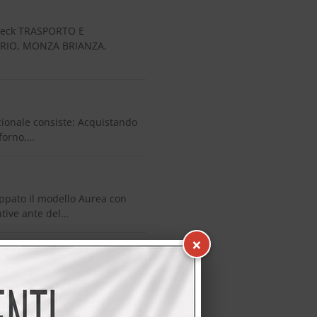
neck TRASPORTO E
NDRIO, MONZA BRIANZA,
ionale consiste: Acquistando
forno,…
pato il modello Aurea con
ative ante del…
×
a CREO modello Oprah
ella marca Samsung, l…