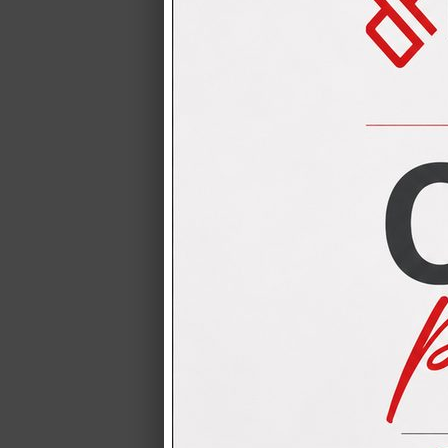
CUCINA CRE
CUCINA CREO mo
completa dei 4 e
CUCINA LUB
CUCINA LUBE PR
qualsiasi pian
CUCINA CRE
omaggio
CUCINA CREO L=
TABLET con alte 
Cucine LUBE
Cucine LUBE Prez
prezzi delle cuc