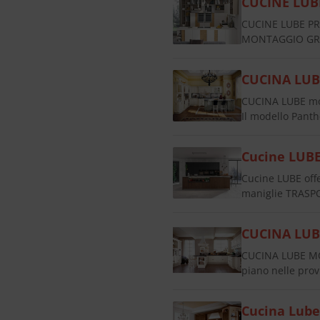
CUCINE LUB
CUCINE LUBE PR
MONTAGGIO GRAT
CUCINA LUB
CUCINA LUBE mod
Il modello Panth
Cucine LUB
Cucine LUBE of
maniglie TRASP
CUCINA LU
CUCINA LUBE M
piano nelle pr
Cucina Lub