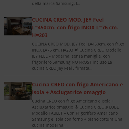
della marca Samsung, l…
CUCINA CREO MOD. JEY Feel
L=450cm. con frigo INOX L=76 cm.
H=203
CUCINA CREO MOD. JEY Feel L=450cm. con frigo
INOX L=76 cm. H=203 🌟 Cucina CREO Modello
JEY FEEL – Moderna, senza maniglie, con
frigorifero Samsung NO FROST incluso La
cucina CREO Jey Feel , firmata…
Cucina CREO con frigo Americano e
Isola + Asciugatrice omaggio
Cucina CREO con frigo Americano e Isola +
Asciugatrice omaggio 🔝 Cucina CREO® LUBE
Modello TABLET – Con Frigorifero Americano
Samsung e Isola con forno + piano cottura Una
cucina moderna,…