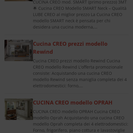
CUCINA CREO mod. SMART (primo prezzo) 3MT
🌟 Cucina CREO Modello SMART Neck – Qualità
LUBE CREO al miglior prezzo La Cucina CREO
modello SMART neck è pensata per chi
desidera una cucina moderna,…
Cucina CREO prezzi modello
Rewind
Cucina CREO prezzi modello Rewind Cucina
CREO modello Rewind L'offerta promozionale
consiste: Acquistando una cucina CREO
modello Rewind senza maniglia completa dei 4
elettrodomestici: forno,…
CUCINA CREO modello OPRAH
CUCINA CREO modello OPRAH Cucina CREO
modello Oprah Acquistando una cucina CREO
modello Oprah completa dei 4 elettrodomestici:
Forno, frigorifero, piano cottura e lavastoviglie