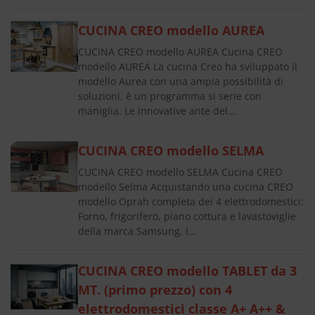
CUCINA CREO modello AUREA
CUCINA CREO modello AUREA Cucina CREO
modello AUREA La cucina Creo ha sviluppato il
modello Aurea con una ampia possibilità di
soluzioni, è un programma si serie con
maniglia. Le innovative ante del…
CUCINA CREO modello SELMA
CUCINA CREO modello SELMA Cucina CREO
modello Selma Acquistando una cucina CREO
modello Oprah completa dei 4 elettrodomestici:
Forno, frigorifero, piano cottura e lavastoviglie
della marca Samsung, l…
CUCINA CREO modello TABLET da 3
MT. (primo prezzo) con 4
elettrodomestici classe A+ A++ &