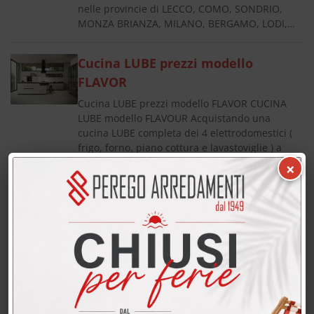
nelle provincie di LECCO, COMO, SONDRIO,
MONZA BRIANZA, MILANO, BERGAMO, LODI,…
Cucina LUBE prezzi modello
FLAVOR
Cucina LUBE prezzi modello FLAVOR CUCINA
LUBE modello FLAVOUR Acquistando una
cucina LUBE completa dei 4 elettrodomestici (
frigo, forno, piano cottura e lavastoviglie ) a
scelta tra le marche più…
×
CUCINA LUBE PREZZI MODELLO
GALLERY
CUCINA LUBE PREZZI MODELLO GALLERY Cucina
Lube modello Gallery TRASPORTO E
MONTAGGIO GRATUITO e a qualsiasi piano
nelle provincie di LECCO, COMO, SONDRIO,
MONZA BRIANZA, MILANO, BERGAMO, LODI,