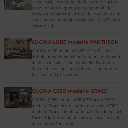
Cucine LUBE Prezzi dei Modelli Prezzi cucine
Lube: richiedi le quotazioni disponibili da
Perego Arredamenti I prezzi delle cucine Lube e
Creo sono disponibili su richiesta. È sufficiente
cliccare sul…
CUCINA LUBE modello PANTHEON
CUCINA LUBE modello PANTHEON È senza
dubbio uno dei modelli più originali nel mondo
delle cucine classiche. Il modello Pantheon
della Lube cucine si posiziona certamente in
fascia alta di prezzo ma…
CUCINA CREO modello GRACE
CUCINA CREO modello GRACE Cucina CREO
modello Grace Acquistando una cucina CREO
modello Grace completa dei 4 elettrodomestici:
Forno, frigorifero, piano cottura e lavastoviglie
della marca Samsung, l…