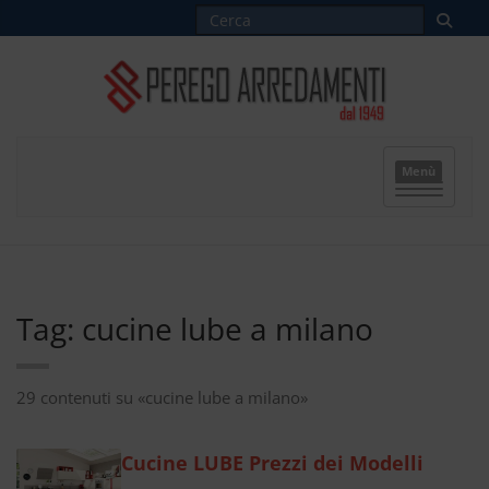
Menù
Tag: cucine lube a milano
29 contenuti su «cucine lube a milano»
Cucine LUBE Prezzi dei Modelli