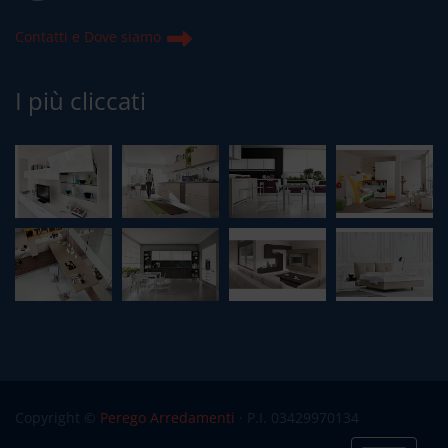
Contatti e Dove siamo
I più cliccati
Copyright ©
Perego Arredamenti
· P.I. 03429970134