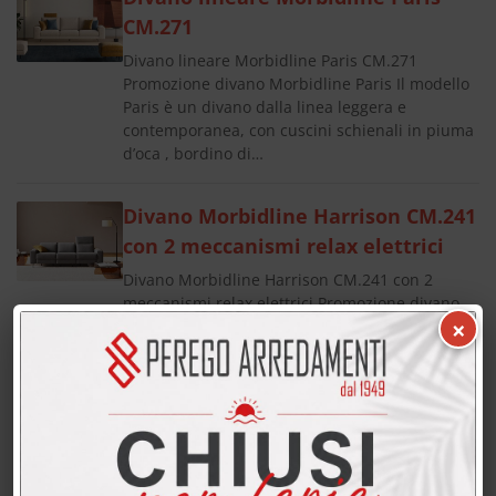
CM.271
Divano lineare Morbidline Paris CM.271
Promozione divano Morbidline Paris Il modello
Paris è un divano dalla linea leggera e
contemporanea, con cuscini schienali in piuma
d’oca , bordino di…
Divano Morbidline Harrison CM.241
con 2 meccanismi relax elettrici
Divano Morbidline Harrison CM.241 con 2
meccanismi relax elettrici Promozione divano
×
Morbidline Harrison Il modello Harrison è un
divano relax dal comfort avanzato: meccanismi
relax elettrici con…
Divano Morbidline Macon CM.264
con seduta lunga estraibile