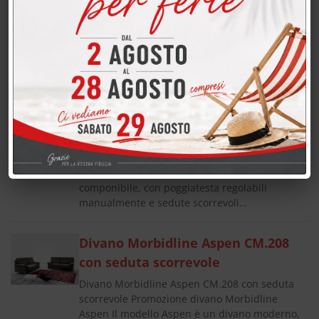
Divano Morbidline Macon CM.264 con seduta
lunga estraibile Promozione divano Morbidline
Macon Il modello Macon è un divano moderno
e componibile, con poggiatesta regolabili
manualmente e sedute…
Divano Morbidline Macon CM.234
con sedute estraibili
Divano Morbidline Macon CM.234 con sedute
estraibili Promozione divano Morbidline Macon
Il modello Macon è un divano moderno e
componibile, con poggiatesta regolabili
manualmente e sedute scorrevoli…
Divano Morbidline Aspen CM.208
con seduta scorrevole
Divano Morbidline Aspen CM.208 con seduta
scorrevole Promozione divano Morbidline
Aspen Il modello Aspen è un divano moderno,