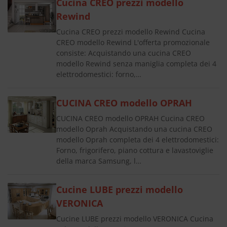
Cucina CREO prezzi modello
Rewind
Cucina CREO prezzi modello Rewind Cucina
CREO modello Rewind L'offerta promozionale
consiste: Acquistando una cucina CREO
modello Rewind senza maniglia completa dei 4
elettrodomestici: forno,…
CUCINA CREO modello OPRAH
CUCINA CREO modello OPRAH Cucina CREO
modello Oprah Acquistando una cucina CREO
modello Oprah completa dei 4 elettrodomestici:
Forno, frigorifero, piano cottura e lavastoviglie
della marca Samsung, l…
Cucine LUBE prezzi modello
VERONICA
Cucine LUBE prezzi modello VERONICA Cucina