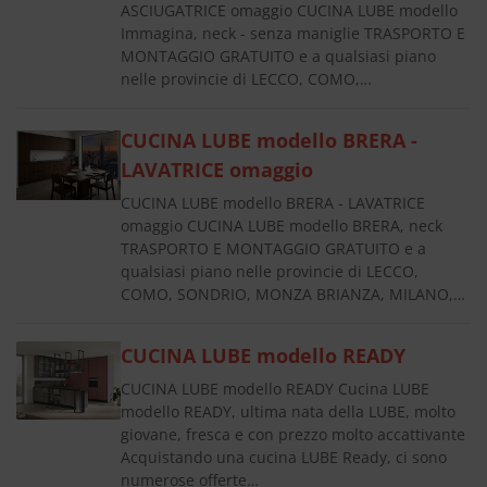
ASCIUGATRICE omaggio CUCINA LUBE modello
Immagina, neck - senza maniglie TRASPORTO E
MONTAGGIO GRATUITO e a qualsiasi piano
nelle provincie di LECCO, COMO,…
CUCINA LUBE modello BRERA -
LAVATRICE omaggio
CUCINA LUBE modello BRERA - LAVATRICE
omaggio CUCINA LUBE modello BRERA, neck
TRASPORTO E MONTAGGIO GRATUITO e a
qualsiasi piano nelle provincie di LECCO,
COMO, SONDRIO, MONZA BRIANZA, MILANO,…
CUCINA LUBE modello READY
CUCINA LUBE modello READY Cucina LUBE
modello READY, ultima nata della LUBE, molto
giovane, fresca e con prezzo molto accattivante
Acquistando una cucina LUBE Ready, ci sono
numerose offerte…