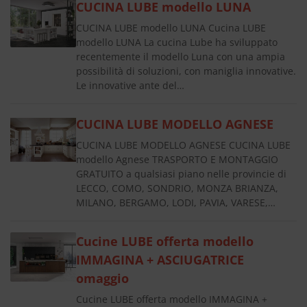
CUCINA LUBE modello LUNA
CUCINA LUBE modello LUNA Cucina LUBE
modello LUNA La cucina Lube ha sviluppato
recentemente il modello Luna con una ampia
possibilità di soluzioni, con maniglia innovative.
Le innovative ante del…
CUCINA LUBE MODELLO AGNESE
CUCINA LUBE MODELLO AGNESE CUCINA LUBE
modello Agnese TRASPORTO E MONTAGGIO
GRATUITO a qualsiasi piano nelle provincie di
LECCO, COMO, SONDRIO, MONZA BRIANZA,
MILANO, BERGAMO, LODI, PAVIA, VARESE,…
Cucine LUBE offerta modello
IMMAGINA + ASCIUGATRICE
omaggio
Cucine LUBE offerta modello IMMAGINA +