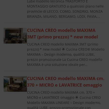
Lube modello Veronica TRASPORTO E
MONTAGGIO GRATUITO a qualsiasi piano nelle
provincie di LECCO, COMO, SONDRIO, MONZA
BRIANZA, MILANO, BERGAMO, LODI, PAVIA,…
CUCINA CREO modello MAXIMA
3MT (primo prezzo) * new model
CUCINA CREO modello MAXIMA 3MT (primo
prezzo) * new model 🌟 Cucina CREO® Modello
MAXIMA – Design moderno, qualità LUBE,
prezzo promozionale La Cucina CREO modello
MAXIMA è una soluzione ideale per…
CUCINA CREO modello MAXIMA cm.
370 + MICRO e LAVATRICE omaggio
CUCINA CREO modello MAXIMA cm. 370 +
MICRO e LAVATRICE omaggio 🌟 Cucina CREO
Modello MAXIMA LINEARE – Design moderno,
qualità LUBE, prezzo promozionale con