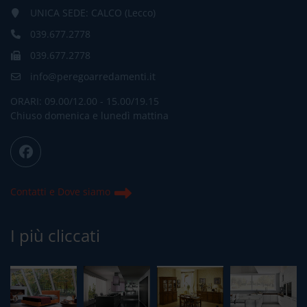
UNICA SEDE: CALCO (Lecco)
039.677.2778
039.677.2778
info@peregoarredamenti.it
ORARI: 09.00/12.00 - 15.00/19.15
Chiuso domenica e lunedì mattina
Contatti e Dove siamo
I più cliccati