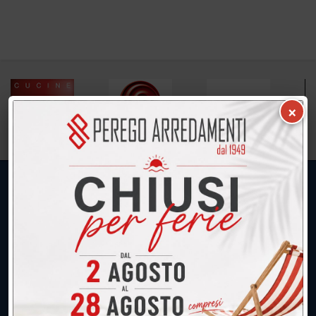
×
UNICA SEDE: CALCO (Lecco)
039.677.2778