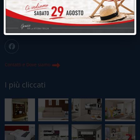
039.677.2778
info@peregoarredamenti.it
ORARI: 09.00/12.00 - 15.00/19.15
Chiuso domenica e lunedì mattina
Contatti e Dove siamo
I più cliccati