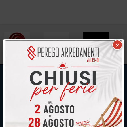
×
UNICA SEDE: CALCO (Lecco)
039.677.2778