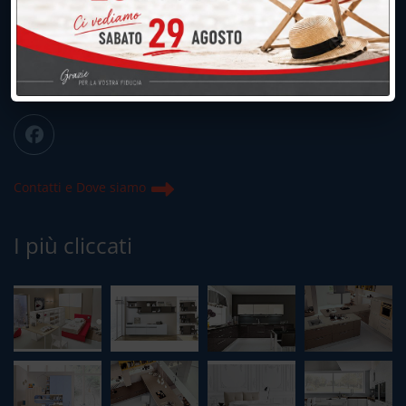
039.677.2778
info@peregoarredamenti.it
ORARI: 09.00/12.00 - 15.00/19.15
Chiuso domenica e lunedì mattina
Contatti e Dove siamo
I più cliccati