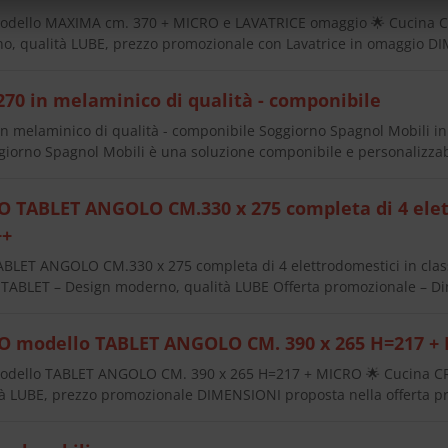
dello MAXIMA cm. 370 + MICRO e LAVATRICE omaggio 🌟 Cucina 
o, qualità LUBE, prezzo promozionale con Lavatrice in omaggio 
270 in melaminico di qualità - componibile
in melaminico di qualità - componibile Soggiorno Spagnol Mobili i
ggiorno Spagnol Mobili è una soluzione componibile e personalizza
 TABLET ANGOLO CM.330 x 275 completa di 4 elett
++
LET ANGOLO CM.330 x 275 completa di 4 elettrodomestici in clas
ABLET – Design moderno, qualità LUBE Offerta promozionale – D
O modello TABLET ANGOLO CM. 390 x 265 H=217 +
dello TABLET ANGOLO CM. 390 x 265 H=217 + MICRO 🌟 Cucina CR
à LUBE, prezzo promozionale DIMENSIONI proposta nella offerta p