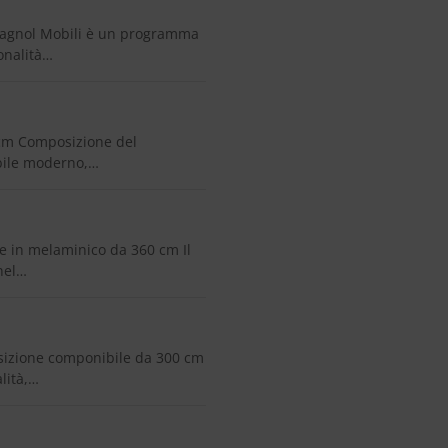
Spagnol Mobili è un programma
onalità…
 cm Composizione del
bile moderno,…
ne in melaminico da 360 cm Il
 nel…
sizione componibile da 300 cm
lità,…