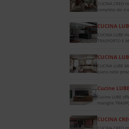
CUCINA CREO mo
completa dei 4 e
CUCINA LUB
CUCINA LUBE mod
TRASPORTO E MO
CUCINA LU
CUCINA LUBE M
piano nelle pr
Cucine LUB
Cucine LUBE of
maniglie TRASP
CUCINA CRE
CUCINA CREO mo