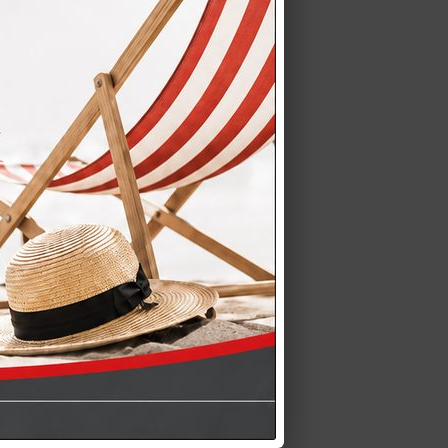
 in melaminico Soggiorno
inico di…
oggiorno Spagnol Mobili è una
 mobile…
ET – Perfetto abbinamento
esidera coordinare…
de in Italy Il Living Spagnol
ffrire…
 omaggio