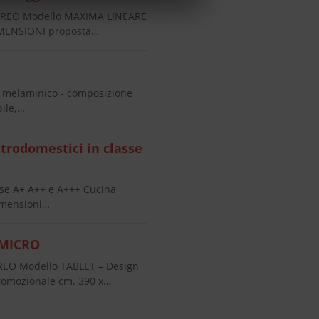
CREO Modello MAXIMA LINEARE
DIMENSIONI proposta…
n melaminico - composizione
bile,…
rodomestici in classe
se A+ A++ e A+++ Cucina
imensioni…
 MICRO
EO Modello TABLET – Design
romozionale cm. 390 x…