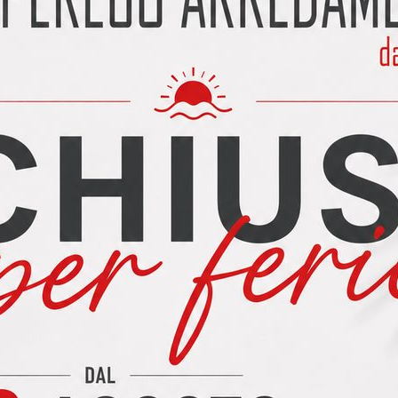
ello AUREA Cucina CREO modello AUREA La cucina Creo ha svilup
ilità di soluzioni, è un programma si serie con maniglia. Le innov
O modello OPRAH
dello OPRAH Cucina CREO modello Oprah Acquistando una cucin
lettrodomestici: Forno, frigorifero, piano cottura e lavastoviglie d
O L=425cm. con FRIGO SAMSUNG 75 cm + TOP GRES
425cm. con FRIGO SAMSUNG 75 cm + TOP GRES + ASCIUGATRICE o
caratteristiche L'offerta promozionale della cucina CREO modello T
E modello PANTHEON
ello PANTHEON È senza dubbio uno dei modelli più originali nel 
eon della Lube cucine si posiziona certamente in fascia alta di pr