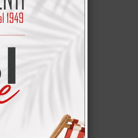
pato il modello Aurea con
ative ante del…
a CREO modello Oprah
ella marca Samsung, l…
 + ASCIUGATRICE
maggio Cucina CREO modello
ABLET si riferisce…
mondo delle cucine classiche.
ezzo ma…