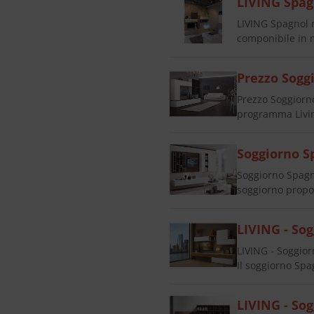
LIVING Spag
LIVING Spagnol 
componibile in m
Prezzo Sogg
Prezzo Soggiorn
programma Livin
Soggiorno Sp
Soggiorno Spagno
soggiorno propos
LIVING - So
LIVING - Soggio
Il soggiorno Sp
LIVING - So