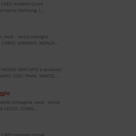
 CREO modello Grace
ella marca Samsung, l…
 neck - senza maniglie
CCO, COMO, SONDRIO, MONZA…
AGGIO GRATUITO a qualsiasi
AMO, LODI, PAVIA, VARESE,…
ggio
ello Immagina, neck - senza
 di LECCO, COMO,…
a CREO modello Oprah