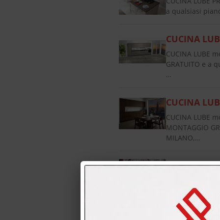
CUCINA LUBE PR
a qualsiasi pi
CUCINA LUB
CUCINA LUBE mo
GRATUITO e a q
…
CUCINA LUB
CUCINA LUBE mo
MONTAGGIO GRAT
MILANO,…
Cucina CREO
Cucina CREO pre
una cucina CREO
CUCINA CRE