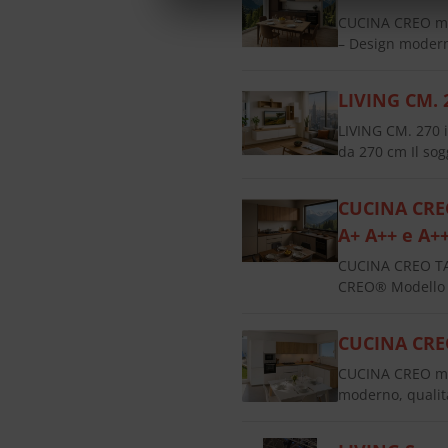
CUCINA CREO mo
– Design modern
LIVING CM. 
LIVING CM. 270 
da 270 cm Il so
CUCINA CREO
A+ A++ e A+
CUCINA CREO TAB
CREO® Modello T
CUCINA CRE
CUCINA CREO mo
moderno, qualit