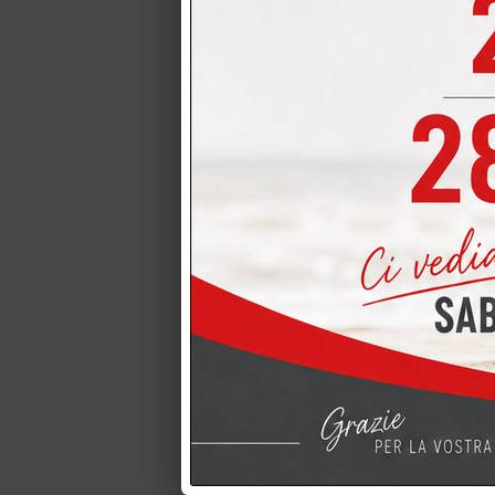
LIVING - So
LIVING - Soggio
Spagnol Mobili, 
Soggiorno S
Soggiorno Spagn
soluzione compo
LIVING CRE
LIVING CREO TA
alle cucine CRE
LIVING-mobi
LIVING-mobili Gi
Group è un prog
CUCINA CRE