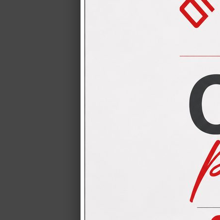
CUCINA CREO mod
una ampia possib
CUCINA CRE
CUCINA CREO mo
completa dei 4 e
CUCINA CRE
omaggio
CUCINA CREO L=
TABLET con alte 
CUCINA LUB
CUCINA LUBE mod
Il modello Panth