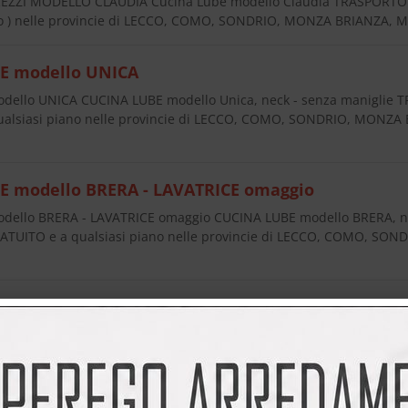
EZZI MODELLO CLAUDIA Cucina Lube modello Claudia TRASPORT
ano ) nelle provincie di LECCO, COMO, SONDRIO, MONZA BRIANZA,
E modello UNICA
dello UNICA CUCINA LUBE modello Unica, neck - senza manigli
ualsiasi piano nelle provincie di LECCO, COMO, SONDRIO, MONZ
E modello BRERA - LAVATRICE omaggio
dello BRERA - LAVATRICE omaggio CUCINA LUBE modello BRERA, 
UITO e a qualsiasi piano nelle provincie di LECCO, COMO, SO
 prezzi modello Rewind
zzi modello Rewind Cucina CREO modello Rewind L'offerta promoz
 modello Rewind senza maniglia completa dei 4 elettrodomestici: 
O modello AUREA