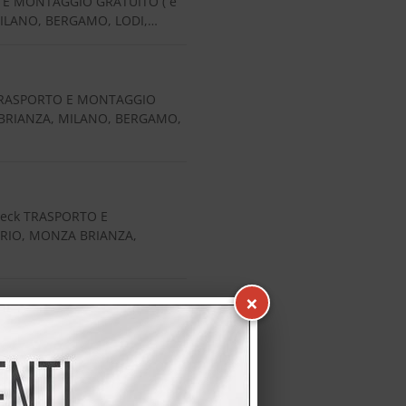
O E MONTAGGIO GRATUITO ( e
 MILANO, BERGAMO, LODI,…
e TRASPORTO E MONTAGGIO
A BRIANZA, MILANO, BERGAMO,
neck TRASPORTO E
NDRIO, MONZA BRIANZA,
×
ionale consiste: Acquistando
forno,…