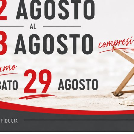
ggiorno Spagnol mobili
rno Spagnol mobili Living Spagnol Mobili - composizione da 300 cm
azienda italiana specializzata nella produzione di mobili in melam
pagnol mobili
ol mobili Soggiorno Spagnol Mobili componibile in melaminico Il s
nibile in melaminico, pensata per arredare la zona giorno con un
O TABLET CM. 270 COORDINATO CUCINE CREO
BLET CM. 270 COORDINATO CUCINE CREO Living CREO modello TABL
O Il Living CREO modello TABLET è il complemento ideale per chi d
li Giorno Spagnol
orno Spagnol Living Spagnol Group - qualità, modularità e design Ma
ramma componibile in melaminico di alta qualità, progettato per o
O modello MAXIMA cm. 370 + MICRO e LAVATRICE