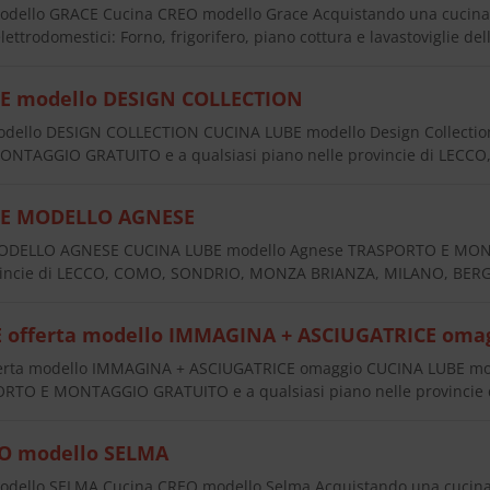
dello GRACE Cucina CREO modello Grace Acquistando una cucina
lettrodomestici: Forno, frigorifero, piano cottura e lavastoviglie d
E modello DESIGN COLLECTION
ello DESIGN COLLECTION CUCINA LUBE modello Design Collection,
NTAGGIO GRATUITO e a qualsiasi piano nelle provincie di LE
BE MODELLO AGNESE
ODELLO AGNESE CUCINA LUBE modello Agnese TRASPORTO E MONT
ovincie di LECCO, COMO, SONDRIO, MONZA BRIANZA, MILANO, BERG
E offerta modello IMMAGINA + ASCIUGATRICE oma
ferta modello IMMAGINA + ASCIUGATRICE omaggio CUCINA LUBE mod
ORTO E MONTAGGIO GRATUITO e a qualsiasi piano nelle provincie
O modello SELMA
dello SELMA Cucina CREO modello Selma Acquistando una cucin