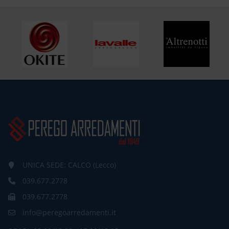
UNICA SEDE: CALCO (Lecco)
039.677.2778
039.677.2778
info@peregoarredamenti.it