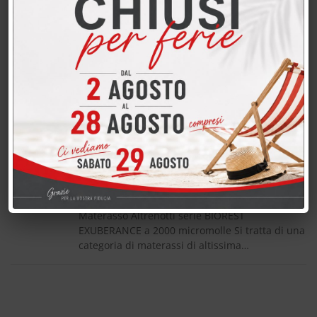
cm. 80 x 190 di altissima qualità
MATERASSO Altrenotti Infinity a 10.000
micromolle SCONTO 55% da cm. 80 x 190 di
altissima qualità Materasso Altrenotti serie
BIOREST Infinity a 10.000 micromolle Si tratta di
una categoria di…
MATERASSO Altrenotti Exuberance
a 2000 micromolle SCONTO 50% da
cm. 80 x 190
MATERASSO Altrenotti Exuberance a 2000
micromolle SCONTO 50% da cm. 80 x 190
Materasso Altrenotti serie BIOREST
EXUBERANCE a 2000 micromolle Si tratta di una
categoria di materassi di altissima…