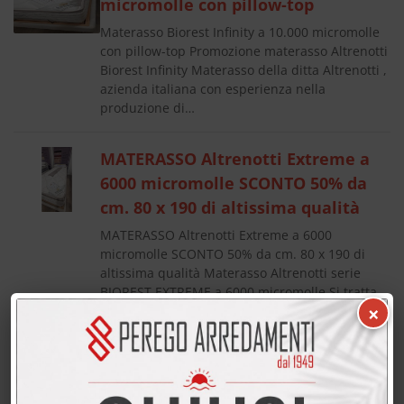
micromolle con pillow-top
Materasso Biorest Infinity a 10.000 micromolle
con pillow-top Promozione materasso Altrenotti
Biorest Infinity Materasso della ditta Altrenotti ,
azienda italiana con esperienza nella
produzione di…
MATERASSO Altrenotti Extreme a
6000 micromolle SCONTO 50% da
cm. 80 x 190 di altissima qualità
MATERASSO Altrenotti Extreme a 6000
micromolle SCONTO 50% da cm. 80 x 190 di
altissima qualità Materasso Altrenotti serie
BIOREST EXTREME a 6000 micromolle Si tratta
×
di una categoria di materassi di…
MATERASSO Altrenotti Infinity a
10.000 micromolle SCONTO 55% da