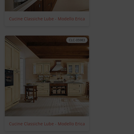
Cucine Classiche Lube - Modello Erica
CLC-05983
Cucine Classiche Lube - Modello Erica