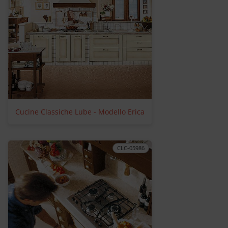
Cucine Classiche Lube - Modello Erica
CLC-05986