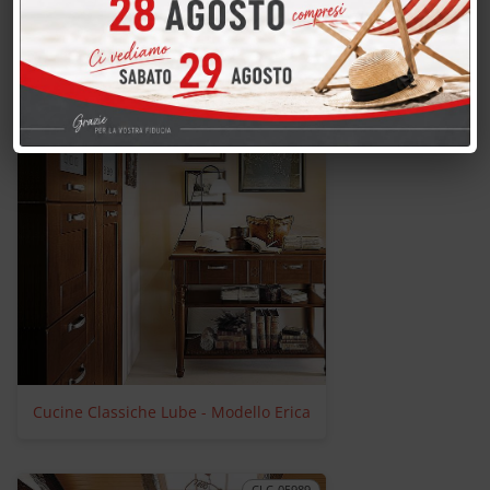
Cucine Classiche Lube - Modello Erica
CLC-05988
Cucine Classiche Lube - Modello Erica
CLC-05989