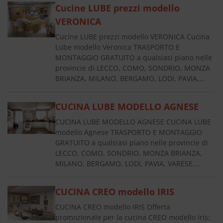
Cucine LUBE prezzi modello
VERONICA
Cucine LUBE prezzi modello VERONICA Cucina
Lube modello Veronica TRASPORTO E
MONTAGGIO GRATUITO a qualsiasi piano nelle
provincie di LECCO, COMO, SONDRIO, MONZA
BRIANZA, MILANO, BERGAMO, LODI, PAVIA,…
CUCINA LUBE MODELLO AGNESE
CUCINA LUBE MODELLO AGNESE CUCINA LUBE
modello Agnese TRASPORTO E MONTAGGIO
GRATUITO a qualsiasi piano nelle provincie di
LECCO, COMO, SONDRIO, MONZA BRIANZA,
MILANO, BERGAMO, LODI, PAVIA, VARESE,…
CUCINA CREO modello IRIS
CUCINA CREO modello IRIS Offerta
promozionale per la cucina CREO modello Iris: