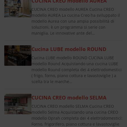
CUCINA CREO modello AUREA
CUCINA CREO modello AUREA Cucina CREO
modello AUREA La cucina Creo ha sviluppato il
modello Aurea con una ampia possibilità di
soluzioni, è un programma si serie con
maniglia. Le innovative ante del…
Cucina LUBE modello ROUND
Cucina LUBE modello ROUND CUCINA LUBE
modello Round Acquistando una cucina LUBE
modello Round completa dei 4 elettrodomestici
( frigo, forno, piano cottura e lavastoviglie ) a
scelta tra le marche…
CUCINA CREO modello SELMA
CUCINA CREO modello SELMA Cucina CREO
modello Selma Acquistando una cucina CREO
modello Oprah completa dei 4 elettrodomestici:
Forno, frigorifero, piano cottura e lavastoviglie