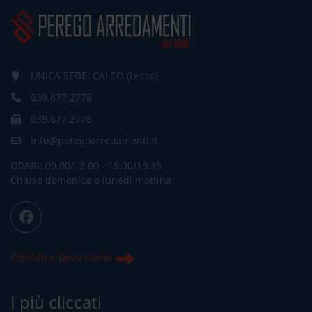
UNICA SEDE: CALCO (Lecco)
039.677.2778
039.677.2778
info@peregoarredamenti.it
ORARI: 09.00/12.00 - 15.00/19.15
Chiuso domenica e lunedì mattina
Contatti e Dove siamo
I più cliccati