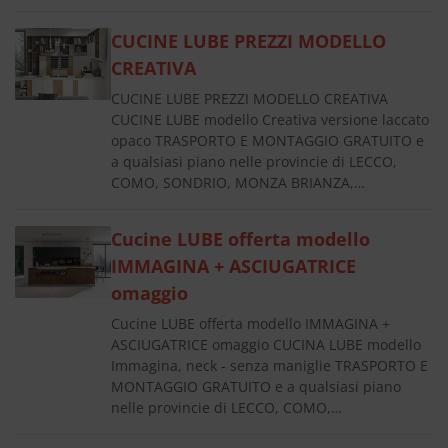
CUCINE LUBE PREZZI MODELLO
CREATIVA
CUCINE LUBE PREZZI MODELLO CREATIVA
CUCINE LUBE modello Creativa versione laccato
opaco TRASPORTO E MONTAGGIO GRATUITO e
a qualsiasi piano nelle provincie di LECCO,
COMO, SONDRIO, MONZA BRIANZA,…
Cucine LUBE offerta modello
IMMAGINA + ASCIUGATRICE
omaggio
Cucine LUBE offerta modello IMMAGINA +
ASCIUGATRICE omaggio CUCINA LUBE modello
Immagina, neck - senza maniglie TRASPORTO E
MONTAGGIO GRATUITO e a qualsiasi piano
nelle provincie di LECCO, COMO,…