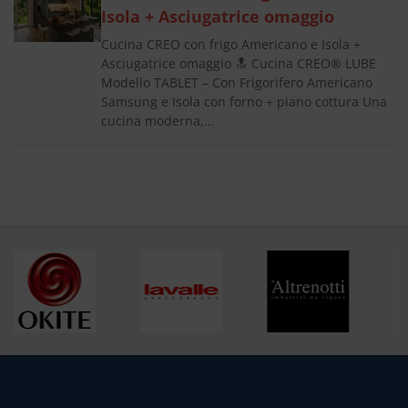
Isola + Asciugatrice omaggio
Cucina CREO con frigo Americano e Isola +
Asciugatrice omaggio 🔝 Cucina CREO® LUBE
Modello TABLET – Con Frigorifero Americano
Samsung e Isola con forno + piano cottura Una
cucina moderna,…