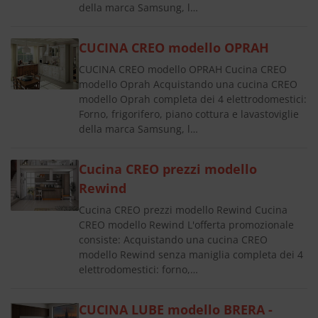
della marca Samsung, l…
CUCINA CREO modello OPRAH
CUCINA CREO modello OPRAH Cucina CREO
modello Oprah Acquistando una cucina CREO
modello Oprah completa dei 4 elettrodomestici:
Forno, frigorifero, piano cottura e lavastoviglie
della marca Samsung, l…
Cucina CREO prezzi modello
Rewind
Cucina CREO prezzi modello Rewind Cucina
CREO modello Rewind L'offerta promozionale
consiste: Acquistando una cucina CREO
modello Rewind senza maniglia completa dei 4
elettrodomestici: forno,…
CUCINA LUBE modello BRERA -