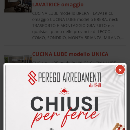
LAVATRICE omaggio
CUCINA LUBE modello BRERA - LAVATRICE
omaggio CUCINA LUBE modello BRERA, neck
TRASPORTO E MONTAGGIO GRATUITO e a
qualsiasi piano nelle provincie di LECCO,
COMO, SONDRIO, MONZA BRIANZA, MILANO,…
CUCINA LUBE modello UNICA
CUCINA LUBE modello UNICA CUCINA LUBE
×
modello Unica, neck - senza maniglie
TRASPORTO E MONTAGGIO GRATUITO e a
qualsiasi piano nelle provincie di LECCO,
COMO, SONDRIO, MONZA BRIANZA, MILANO,
BERGAMO,…
CUCINA LUBE modello DESIGN
COLLECTION
CUCINA LUBE modello DESIGN COLLECTION