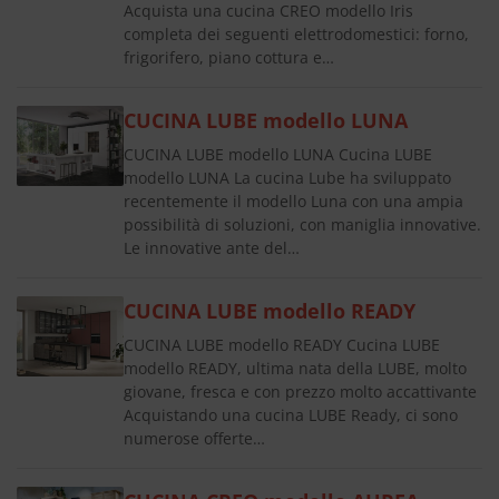
Acquista una cucina CREO modello Iris
completa dei seguenti elettrodomestici: forno,
frigorifero, piano cottura e…
CUCINA LUBE modello LUNA
CUCINA LUBE modello LUNA Cucina LUBE
modello LUNA La cucina Lube ha sviluppato
recentemente il modello Luna con una ampia
possibilità di soluzioni, con maniglia innovative.
Le innovative ante del…
CUCINA LUBE modello READY
CUCINA LUBE modello READY Cucina LUBE
modello READY, ultima nata della LUBE, molto
giovane, fresca e con prezzo molto accattivante
Acquistando una cucina LUBE Ready, ci sono
numerose offerte…