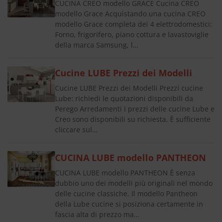
CUCINA CREO modello GRACE Cucina CREO
modello Grace Acquistando una cucina CREO
modello Grace completa dei 4 elettrodomestici:
Forno, frigorifero, piano cottura e lavastoviglie
della marca Samsung, l…
Cucine LUBE Prezzi dei Modelli
Cucine LUBE Prezzi dei Modelli Prezzi cucine
Lube: richiedi le quotazioni disponibili da
Perego Arredamenti I prezzi delle cucine Lube e
Creo sono disponibili su richiesta. È sufficiente
cliccare sul…
CUCINA LUBE modello PANTHEON
CUCINA LUBE modello PANTHEON È senza
dubbio uno dei modelli più originali nel mondo
delle cucine classiche. Il modello Pantheon
della Lube cucine si posiziona certamente in
fascia alta di prezzo ma…