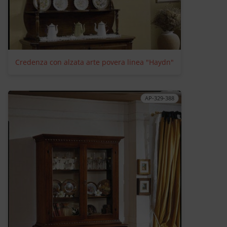
Credenza con alzata arte povera linea "Haydn"
AP-329-388