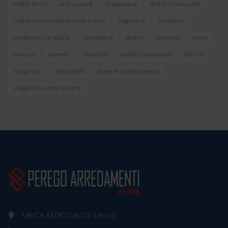
mobili lecco
arte povera
artepovera
mobili in massello
mobili in massello finitura a cera
angoliere
credenze
credenze con alzata
cristalliere
divani
divanetti
tavoli
porta tv
camere
mobiletti
mobili componibili
librerie
soggiorni
componibili
librerie in arte povera
soggiorni in arte povera
UNICA SEDE: CALCO (Lecco)