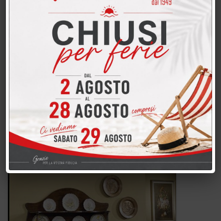
Credenza con alzata arte povera linea "Haydn"
AP-300-306