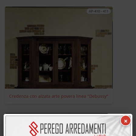
AP-410 - 411
Credenza con alzata arte povera linea "Debussy"
AP-300 - 305
×