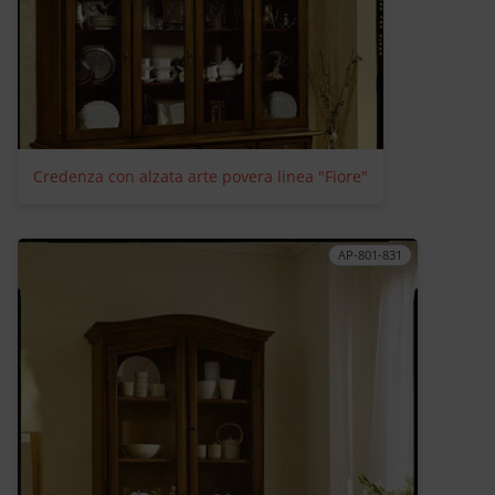
Credenza con alzata arte povera linea "Fiore"
AP-801-831