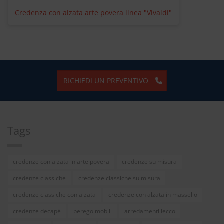
Credenza con alzata arte povera linea "Vivaldi"
RICHIEDI UN PREVENTIVO
Tags
credenze con alzata in arte povera
credenze su misura
credenze classiche
credenze classiche su misura
credenze classiche con alzata
credenze con alzata in massello
credenze decapè
perego mobili
arredamenti lecco